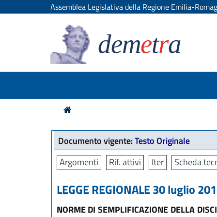
Assemblea Legislativa della Regione Emilia-Roma
dem
e
t
r
a
Documento vigente:
Testo Originale
Argomenti
Rif. attivi
Iter
Scheda tecn
LEGGE REGIONALE 30 luglio 2015
NORME DI SEMPLIFICAZIONE DELLA DISC