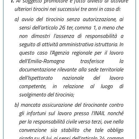
1.
Al soggetto promotore è fatto divieto di attivare
ulteriori tirocini nei successivi tre anni in caso di:
a)
avvio del tirocinio senza autorizzazione, ai
sensi dell’articolo 26 ter, comma 1, a meno che
non dimostri l’assenza di responsabilità a
seguito di attività amministrativa istruttoria. In
questo caso l’Agenzia regionale per il lavoro
dell’Emilia-Romagna trasferisce la
documentazione rilevante alla sede territoriale
dell’Ispettorato nazionale del lavoro
competente, in relazione al luogo di
svolgimento del tirocinio;
b)
mancata assicurazione del tirocinante contro
gli infortuni sul lavoro presso l’INAIL nonché
per la responsabilità civile verso terzi, ove nella
convenzione sia stabilito che tale obbligo
ricada su di lui, ai sensi dell’articolo 24, comma