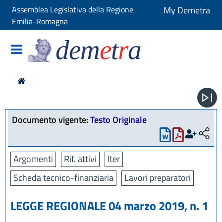
Assemblea Legislativa della Regione
My Demetra
Emilia-Romagna
dem
e
t
r
a
Documento vigente:
Testo Originale
Argomenti
Rif. attivi
Iter
Scheda tecnico-finanziaria
Lavori preparatori
LEGGE REGIONALE 04 marzo 2019, n. 1