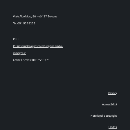
Viale Aldo Moro, 50 - 40127 Bologna
Tel. 051 5275226
PEC:
PEIAssemblea@postacert.regione.emilia-
romagna.it
Codice Fiscale: 80062590379
Privacy
Accessibilità
Note legali e copyright
Credits