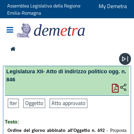
Assemblea Legislativa della Regione
My Demetra
Emilia-Romagna
dem
e
t
r
a
Legislatura XII- Atto di indirizzo politico ogg. n.
846
Iter
Oggetto
Atto approvato
Testo:
-
Proposta
Ordine del giorno abbinato all'Oggetto n. 692