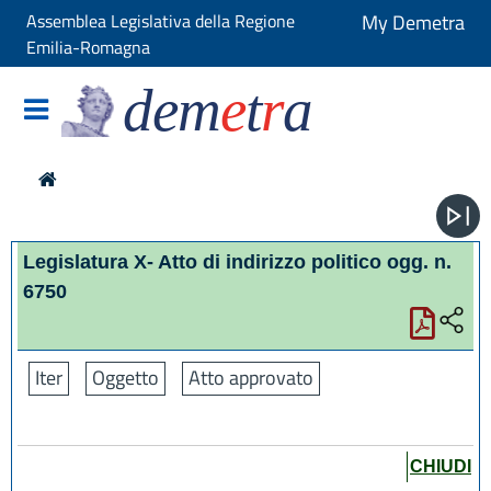
Assemblea Legislativa della Regione
My Demetra
Emilia-Romagna
dem
e
t
r
a
Legislatura X- Atto di indirizzo politico ogg. n.
6750
Iter
Oggetto
Atto approvato
CHIUDI