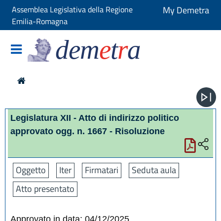
Assemblea Legislativa della Regione
My Demetra
Emilia-Romagna
dem
e
t
r
a
Legislatura XII - Atto di indirizzo politico
approvato ogg. n. 1667 - Risoluzione
Oggetto
Iter
Firmatari
Seduta aula
Atto presentato
Approvato in data: 04/12/2025