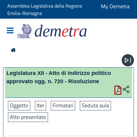
Assemblea Legislativa della Regione
My Demetra
Emilia-Romagna
dem
e
t
r
a
Legislatura XII - Atto di indirizzo politico
approvato ogg. n. 720 - Risoluzione
Oggetto
Iter
Firmatari
Seduta aula
Atto presentato