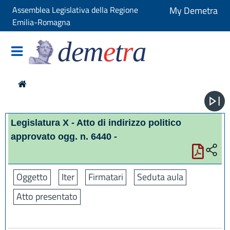
Assemblea Legislativa della Regione
My Demetra
Emilia-Romagna
dem
e
t
r
a
Legislatura X - Atto di indirizzo politico
approvato ogg. n. 6440 -
Oggetto
Iter
Firmatari
Seduta aula
Atto presentato