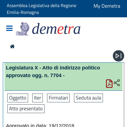
Assemblea Legislativa della Regione
My Demetra
Emilia-Romagna
dem
e
t
r
a
Legislatura X - Atto di indirizzo politico
approvato ogg. n. 7704 -
Oggetto
Iter
Firmatari
Seduta aula
Atto presentato
Approvato in data: 19/12/2018