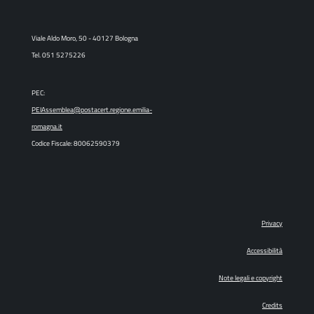
Viale Aldo Moro, 50 - 40127 Bologna
Tel. 051 5275226
PEC:
PEIAssemblea@postacert.regione.emilia-
romagna.it
Codice Fiscale: 80062590379
Privacy
Accessibilità
Note legali e copyright
Credits