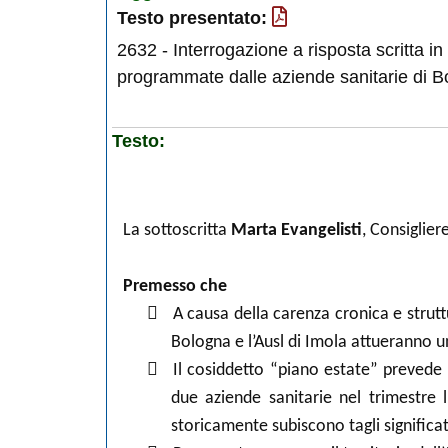
Testo presentato:
2632 - Interrogazione a risposta scritta in m
programmate dalle aziende sanitarie di Bol
Testo:
La sottoscritta
Marta Evangelisti
, Consiglie
Premesso che

A causa della carenza cronica e strutt
Bologna e l’Ausl di Imola attueranno un

Il cosiddetto “piano estate” prevede s
due aziende sanitarie nel trimestre 
storicamente subiscono tagli significati