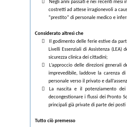

Negli anni passati e nei recenti mesi in
costretti ad attese irragionevoli a caus
“prestito” di personale medico e inferm
Considerato altresì che

Il godimento delle ferie estive da par
Livelli Essenziali di Assistenza (LEA)
sicurezza clinica dei cittadini;

L’approccio delle direzioni generali
imprevedibile, laddove la carenza di
personale verso il privato e dall’assenza

La nascita e il potenziamento dei 
decongestionare i flussi dei Pronto So
principali già private di parte dei posti
Tutto ciò premesso