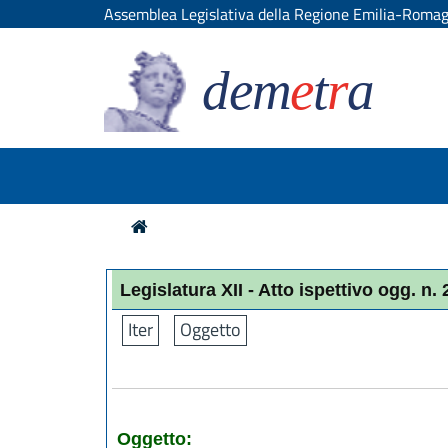
Assemblea Legislativa della Regione Emilia-Roma
dem
e
t
r
a
Legislatura XII - Atto ispettivo ogg. n.
Iter
Oggetto
Oggetto: