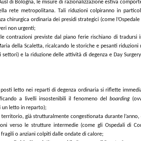
’Ausl di Bologna, le misure di razionalizzazione estiva comport
ella rete metropolitana. Tali riduzioni colpiranno in partic
nza chirurgica ordinaria dei presidi strategici (come l’Ospedal
veri non urgenti;
le contrazioni previste dal piano ferie rischiano di tradurs
ria della Scaletta, ricalcando le storiche e pesanti riduzioni 
ri settori) e la riduzione delle attività di degenza e Day Surge
posti letto nei reparti di degenza ordinaria si riflette immed
icando a livelli insostenibili il fenomeno del
boarding
(ovv
 un letto in reparto);
territorio, già strutturalmente congestionata durante l’anno, 
sioni verso le strutture intermedie (come gli Ospedali di Co
ragili o anziani colpiti dalle ondate di calore;