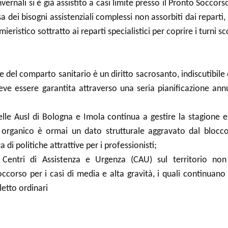
vernali si è già assistito a casi limite presso il Pronto Soccorso
a dei bisogni assistenziali complessi non assorbiti dai reparti,
ieristico sottratto ai reparti specialistici per coprire i turni 
te del comparto sanitario è un diritto sacrosanto, indiscutibile
 deve essere garantita attraverso una seria pianificazione ann
 delle Ausl di Bologna e Imola continua a gestire la stagion
 organico è ormai un dato strutturale aggravato dal blocco 
 di politiche attrattive per i professionisti;
Centri di Assistenza e Urgenza (CAU) sul territorio non s
ccorso per i casi di media e alta gravità, i quali continuano a
 letto ordinari