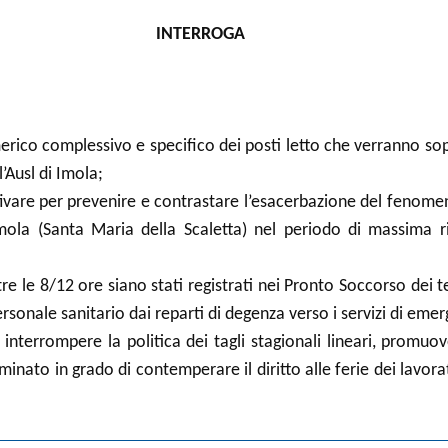
INTERROGA
erico complessivo e specifico dei posti letto che verranno sop
’Ausl di Imola;
tivare per prevenire e contrastare l’esacerbazione del fenom
ola (Santa Maria della Scaletta) nel periodo di massima rid
e le 8/12 ore siano stati registrati nei Pronto Soccorso dei ter
ersonale sanitario dai reparti di degenza verso i servizi di em
interrompere la politica dei tagli stagionali lineari, promuo
inato in grado di contemperare il diritto alle ferie dei lavorat