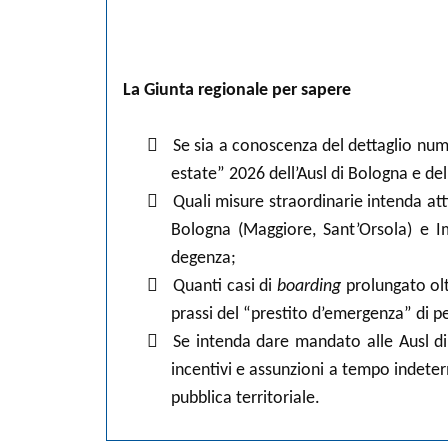
La Giunta regionale per sapere

Se sia a conoscenza del dettaglio num
estate” 2026 dell’Ausl di Bologna e dell

Quali misure straordinarie intenda at
Bologna (Maggiore, Sant’Orsola) e Im
degenza;

Quanti casi di
boarding
prolungato oltr
prassi del “prestito d’emergenza” di p

Se intenda dare mandato alle Ausl di 
incentivi e assunzioni a tempo indeterm
pubblica territoriale.