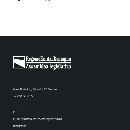
Viale Aldo Moro, 50 - 40127 Bologna
Tel. 051 5275226
PEC:
PEIAssemblea@postacert.regione.emilia-
romagna.it