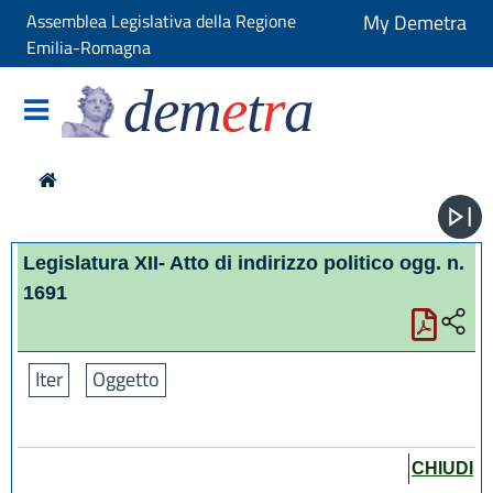
Assemblea Legislativa della Regione
My Demetra
Emilia-Romagna
dem
e
t
r
a
Legislatura XII- Atto di indirizzo politico ogg. n.
1691
Iter
Oggetto
CHIUDI