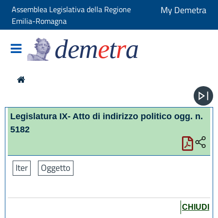
Assemblea Legislativa della Regione
My Demetra
Emilia-Romagna
dem
e
t
r
a
Legislatura IX- Atto di indirizzo politico ogg. n.
5182
Iter
Oggetto
CHIUDI