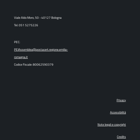
Viale Aldo Moro, 50 - 40127 Bologna
Tel. 051 5275226
PEC:
PEIAssemblea@postacert.regione.emilia-
romagna.it
Codice Fiscale: 80062590379
Privacy
Accessibilità
Note legali e copyright
Credits