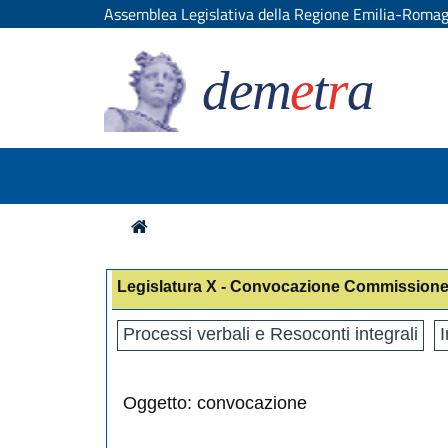
Assemblea Legislativa della Regione Emilia-Roma
dem
e
t
r
a
Legislatura X - Convocazione Commissione
Processi verbali e Resoconti integrali
I
Oggetto: convocazione