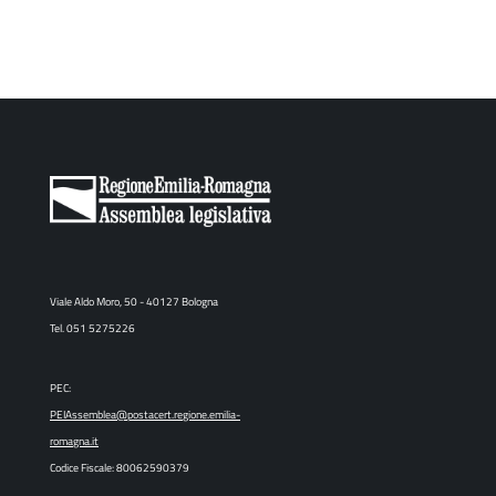
Viale Aldo Moro, 50 - 40127 Bologna
Tel. 051 5275226
PEC:
PEIAssemblea@postacert.regione.emilia-
romagna.it
Codice Fiscale: 80062590379