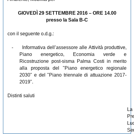
GIOVEDÌ 29 SETTEMBRE 2016 – ORE 14.00
presso la Sala B-C
con il seguente o.d.g.:
-
Informativa dell’assessore alle Attività produttive,
Piano energetico, Economia verde e
Ricostruzione post-sisma Palma Costi in merito
alla proposta del "Piano energetico regionale
2030" e del "Piano triennale di attuazione 2017-
2019".
Distinti saluti
La
Pr
Lu
Ser