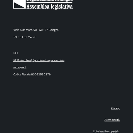
Viale Aldo Moro, 50 - 40127 Bologna
Tel. 051 5275226
PEC:
PEIAssemblea@postacert.regione.emilia-
romagna.it
Codice Fiscale: 80062590379
Privacy
Accessibilità
Note legali e copyright