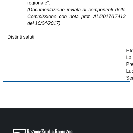
regionale”.
(Documentazione inviata ai componenti della
Commissione con nota prot. AL/2017/17413
del 10/04/2017)
Distinti saluti
F.t
La
Pr
Lu
Ser