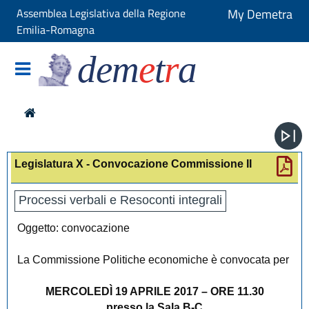
Assemblea Legislativa della Regione
My Demetra
Emilia-Romagna
dem
e
t
r
a
Legislatura X - Convocazione Commissione II
Processi verbali e Resoconti integrali
Oggetto: convocazione
La Commissione Politiche economiche è convocata per
MERCOLEDÌ 19 APRILE 2017 – ORE 11.30
presso la Sala B-C