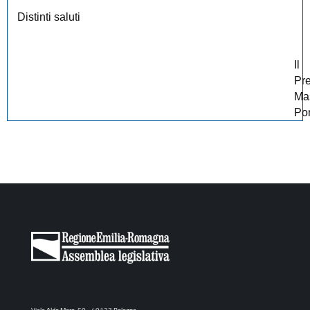
Distinti saluti
Il
Pr
Ma
Po