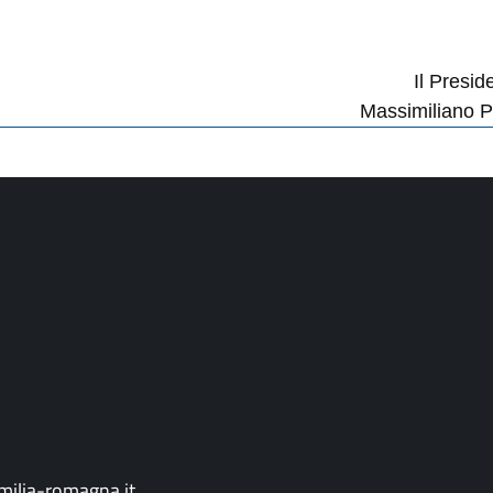
Il Presid
Massimiliano P
ilia-romagna.it