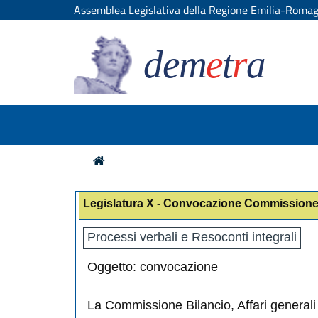
Assemblea Legislativa della Regione Emilia-Roma
dem
e
t
r
a
Legislatura X - Convocazione Commissione
Processi verbali e Resoconti integrali
Oggetto: convocazione
La Commissione Bilancio, Affari generali 