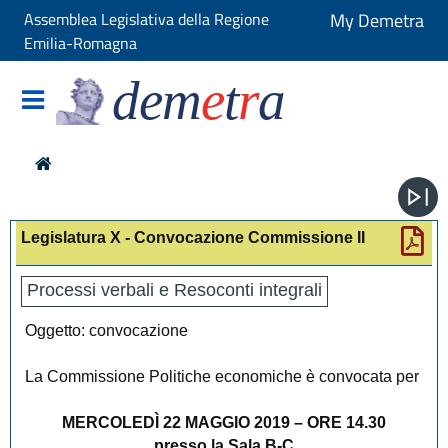
Assemblea Legislativa della Regione
My Demetra
Emilia-Romagna
dem
e
t
r
a
Legislatura X - Convocazione Commissione II
Processi verbali e Resoconti integrali
Oggetto: convocazione
La Commissione Politiche economiche è convocata per
MERCOLEDÌ 22 MAGGIO 2019 – ORE 14.30
presso la Sala B-C