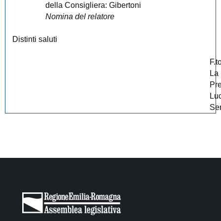
della Consigliera: Gibertoni
Nomina del relatore
Distinti saluti
F.t
La
Pr
Lu
Ser