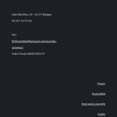
Viale Aldo Moro, 50 - 40127 Bologna
Tel. 051 5275226
PEC:
PEIAssemblea@postacert.regione.emilia-
romagna.it
Codice Fiscale: 80062590379
Privacy
Accessibilità
Note legali e copyright
Credits