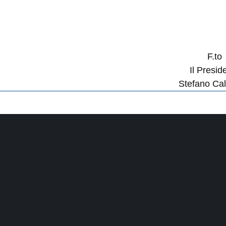
F.to
Il Presid
Stefano Cal