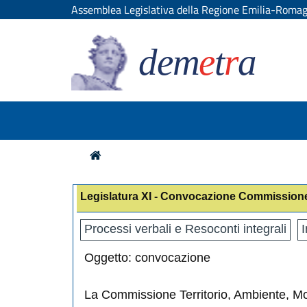
Assemblea Legislativa della Regione Emilia-Roma
dem
e
t
r
a
Legislatura XI - Convocazione Commissione 
Processi verbali e Resoconti integrali
I
Oggetto: convocazione
La Commissione Territorio, Ambiente, Mo