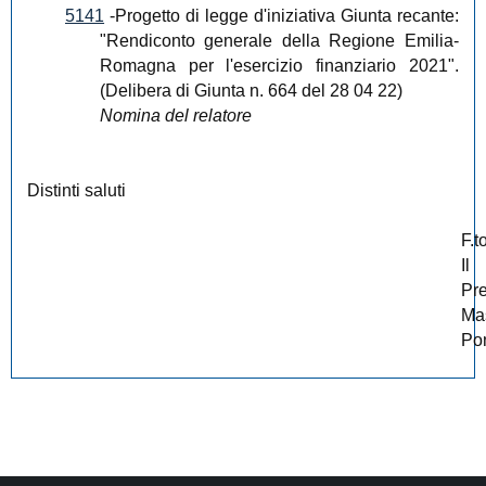
5141
-Progetto di legge d'iniziativa Giunta recante:
"Rendiconto generale della Regione Emilia-
Romagna per l'esercizio finanziario 2021".
(Delibera di Giunta n. 664 del 28 04 22)
Nomina del relatore
Distinti saluti
F.t
Il
Pr
Ma
Po