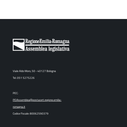
Viale Aldo Moro, 50 - 40127 Bologna
Tel. 051 5275226
PEC:
PEIAssemblea@postacert.regione.emilia-
romagna.it
Codice Fiscale: 80062590379