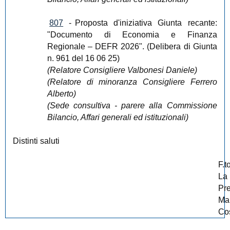
807
-
Proposta d'iniziativa Giunta recante:
"Documento di Economia e Finanza
Regionale – DEFR 2026". (Delibera di Giunta
n. 961 del 16 06 25)
(Relatore Consigliere Valbonesi Daniele)
(Relatore di minoranza Consigliere Ferrero
Alberto)
(Sede consultiva - parere alla Commissione
Bilancio, Affari generali ed istituzionali)
Distinti saluti
F.t
La
Pr
Ma
Cos