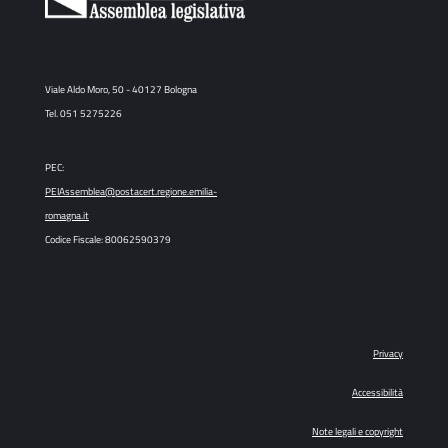
Viale Aldo Moro, 50 - 40127 Bologna
Tel. 051 5275226
PEC:
PEIAssemblea@postacert.regione.emilia-
romagna.it
Codice Fiscale: 80062590379
Privacy
Accessibilità
Note legali e copyright