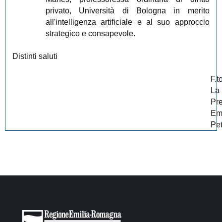
privato, Università di Bologna in merito
all'intelligenza artificiale e al suo approccio
strategico e consapevole.
Distinti saluti
F.t
La
Pr
E
Pet