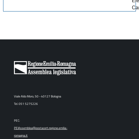
El
Car
Viale Aldo Moro, 50 - 40127 Bologna
Tel. 051 5275226
PEC:
PEIAssemblea@postacert.regione.emilia-
romagna.it