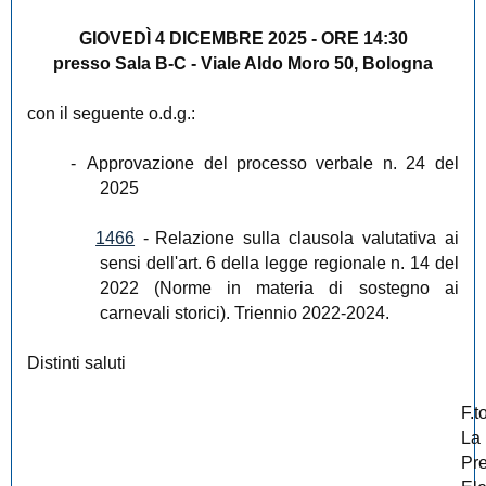
GIOVEDÌ 4 DICEMBRE 2025 - ORE 14:30
presso Sala B-C - Viale Aldo Moro 50, Bologna
con il seguente o.d.g.:
-
Approvazione del processo verbale n. 24 del
2025
1466
-
Relazione sulla clausola valutativa ai
sensi dell'art. 6 della legge regionale n. 14 del
2022 (Norme in materia di sostegno ai
carnevali storici). Triennio 2022-2024.
Distinti saluti
F.t
La
Pr