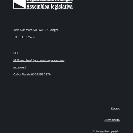
Viale Aldo Moro, 50 - 40127 Bologna
Tel. 051 5275226
PEC:
PEIAssemblea@postacert.regione.emilia-
romagna.it
Codice Fiscale: 80062590379
Privacy
Accessibilità
Note legali e copyright