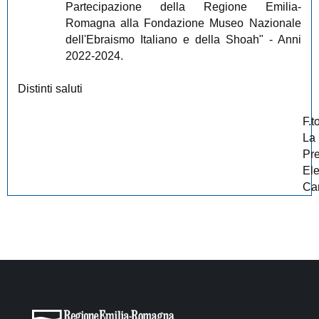
Partecipazione della Regione Emilia-
Romagna alla Fondazione Museo Nazionale
dell'Ebraismo Italiano e della Shoah" - Anni
2022-2024.
Distinti saluti
F.t
La
Pr
El
Car