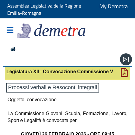
Assemblea Legislativa della Regione
My Demetra
Emilia-Romagna
dem
e
t
r
a
Legislatura XII - Convocazione Commissione V
Processi verbali e Resoconti integrali
Oggetto: convocazione
La Commissione Giovani, Scuola, Formazione, Lavoro,
Sport e Legalità è convocata per
GIOVEDÌ 26 FEBBRAIO 2026 - ORE 09:45