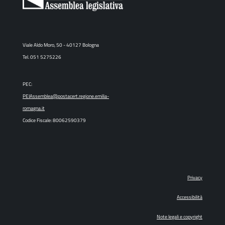
Viale Aldo Moro, 50 - 40127 Bologna
Tel. 051 5275226
PEC:
PEIAssemblea@postacert.regione.emilia-
romagna.it
Codice Fiscale: 80062590379
Privacy
Accessibilità
Note legali e copyright