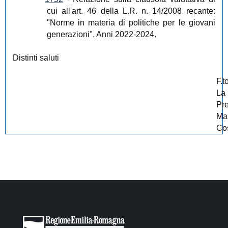
cui all'art. 46 della L.R. n. 14/2008 recante:
"Norme in materia di politiche per le giovani
generazioni". Anni 2022-2024.
Distinti saluti
F.t
La
Pr
Ma
Cos