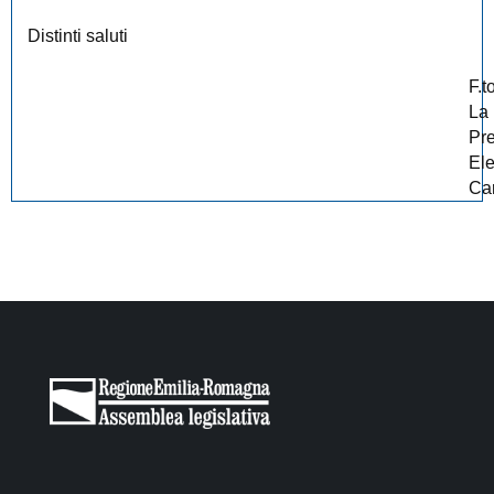
Distinti saluti
F.t
La
Pr
El
Car