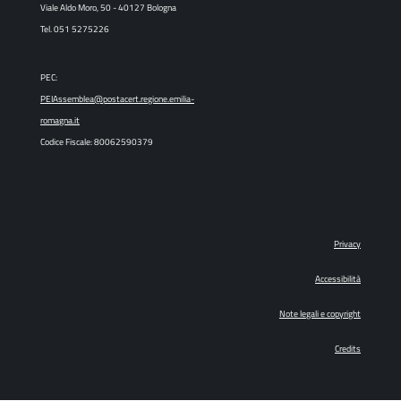
Viale Aldo Moro, 50 - 40127 Bologna
Tel. 051 5275226
PEC:
PEIAssemblea@postacert.regione.emilia-
romagna.it
Codice Fiscale: 80062590379
Privacy
Accessibilità
Note legali e copyright
Credits