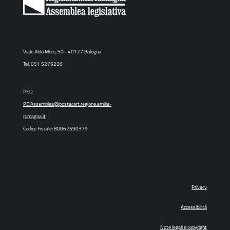
Viale Aldo Moro, 50 - 40127 Bologna
Tel. 051 5275226
PEC:
PEIAssemblea@postacert.regione.emilia-
romagna.it
Codice Fiscale: 80062590379
Privacy
Accessibilità
Note legali e copyright