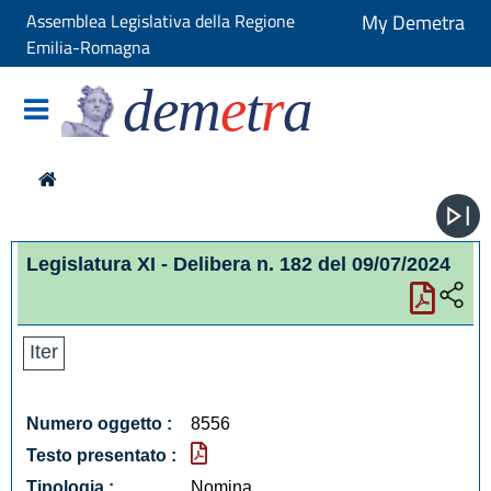
Assemblea Legislativa della Regione
My Demetra
Emilia-Romagna
dem
e
t
r
a
Legislatura XI - Delibera n. 182 del 09/07/2024
Iter
Numero oggetto :
8556
Testo presentato :
Tipologia :
Nomina