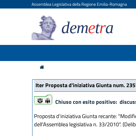
Assemblea Legislativa della Regione Emilia-Romagna
dem
e
t
r
a
Iter Proposta d'iniziativa Giunta num. 2357
iter
iter
Chiuso con esito positivo: discus
Proposta d'iniziativa Giunta recante: "Modifi
dell'Assemblea legislativa n. 33/2010". (Deli