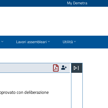
My Demetra
i
Lavori assembleari
Utilità
 approvato con deliberazione