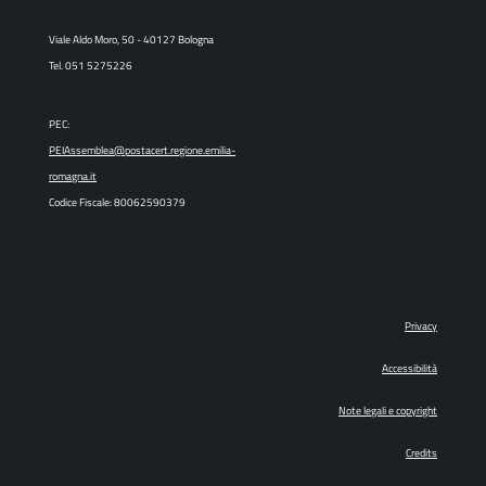
Viale Aldo Moro, 50 - 40127 Bologna
Tel. 051 5275226
PEC:
PEIAssemblea@postacert.regione.emilia-
romagna.it
Codice Fiscale: 80062590379
Privacy
Accessibilità
Note legali e copyright
Credits