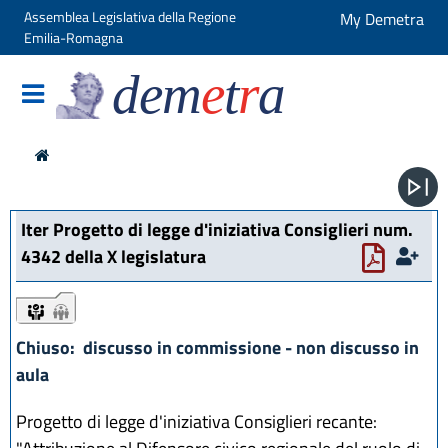
Assemblea Legislativa della Regione
My Demetra
Emilia-Romagna
dem
e
t
r
a
Iter Progetto di legge d'iniziativa Consiglieri num.
4342 della X legislatura
iter
iter
Chiuso: discusso in commissione - non discusso in
aula
Progetto di legge d'iniziativa Consiglieri recante: