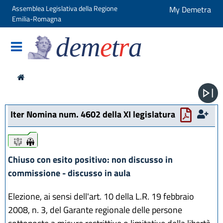
Assemblea Legislativa della Regione
My Demetra
Emilia-Romagna
dem
e
t
r
a
Iter Nomina num. 4602 della XI legislatura
iter
iter
Chiuso con esito positivo: non discusso in
commissione - discusso in aula
Elezione, ai sensi dell'art. 10 della L.R. 19 febbraio
2008, n. 3, del Garante regionale delle persone