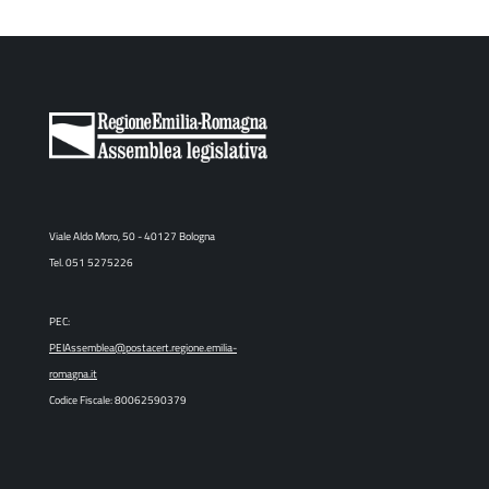
Viale Aldo Moro, 50 - 40127 Bologna
Tel. 051 5275226
PEC:
PEIAssemblea@postacert.regione.emilia-
romagna.it
Codice Fiscale: 80062590379