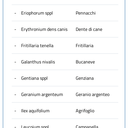
-
Eriophorum sppl
Pennacchi
-
Erythronium dens canis
Dente di cane
-
Fritillaria tenella
Fritillaria
-
Galanthus nivalis
Bucaneve
-
Gentiana sppl
Genziana
-
Geranium argenteum
Geranio argenteo
-
Ilex aquifolium
Agrifoglio
-
Leucojum sppl
Campanella