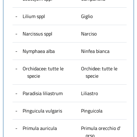
-
Lilium sppl
Giglio
-
Narcissus sppl
Narciso
-
Nymphaea alba
Ninfea bianca
-
Orchidacee: tutte le
Orchidee: tutte le
specie
specie
-
Paradisia liliastrum
Liliastro
-
Pinguicula vulgaris
Pinguicola
-
Primula auricula
Primula orecchio d'
orso