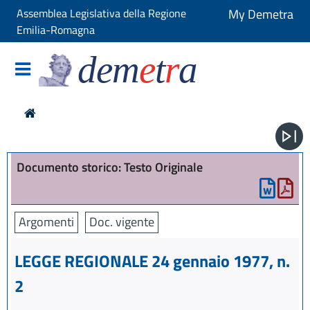
Assemblea Legislativa della Regione
My Demetra
Emilia-Romagna
dem
e
t
r
a
Documento storico: Testo Originale
Argomenti
Doc. vigente
LEGGE REGIONALE 24 gennaio 1977, n.
2