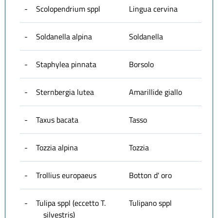
-
Scolopendrium sppl
Lingua cervina
-
Soldanella alpina
Soldanella
-
Staphylea pinnata
Borsolo
-
Sternbergia lutea
Amarillide giallo
-
Taxus bacata
Tasso
-
Tozzia alpina
Tozzia
-
Trollius europaeus
Botton d' oro
-
Tulipa sppl (eccetto T.
Tulipano sppl
silvestris)