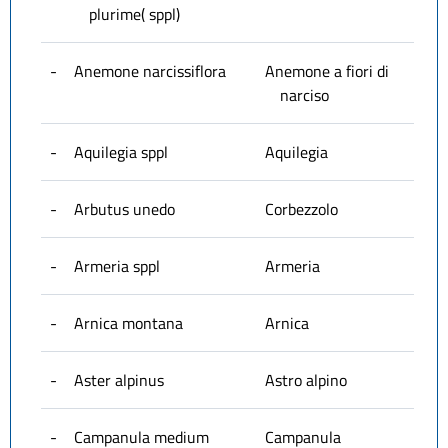
plurime( sppl)
-
Anemone narcissiflora
Anemone a fiori di
narciso
-
Aquilegia sppl
Aquilegia
-
Arbutus unedo
Corbezzolo
-
Armeria sppl
Armeria
-
Arnica montana
Arnica
-
Aster alpinus
Astro alpino
-
Campanula medium
Campanula