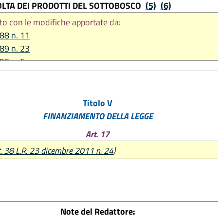
OLTA DEI PRODOTTI DEL SOTTOBOSCO
(5)
(6)
to con le modifiche apportate da:
988 n. 11
989 n. 23
996 n. 6
1999 n. 3
bre 2001 n. 38
2002 n. 18
Titolo V
2003 n. 15
FINANZIAMENTO DELLA LEGGE
io 2005 n. 6
Art. 17
re 2011 n. 24
t. 38 L.R. 23 dicembre 2011 n. 24
)
re 2023, n. 20
Note del Redattore: