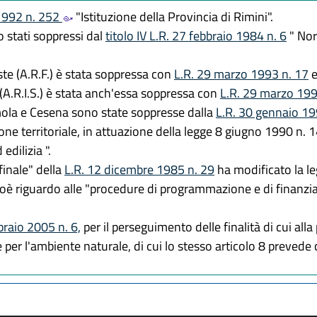
1992 n. 252
"Istituzione della Provincia di Rimini".
 stati soppressi dal
titolo IV L.R. 27 febbraio 1984 n. 6
" Norm
ste (A.R.F.) è stata soppressa con
L.R. 29 marzo 1993 n. 17
e
(A.R.I.S.) è stata anch'essa soppressa con
L.R. 29 marzo 199
ola e Cesena sono state soppresse dalla
L.R. 30 gennaio 19
e territoriale, in attuazione della legge 8 giugno 1990 n. 1
edilizia ".
finale" della
L.R. 12 dicembre 1985 n. 29
ha modificato la le
cioè riguardo alle "procedure di programmazione e di finanzi
bbraio 2005 n. 6,
per il perseguimento delle finalità di cui alla 
 per l'ambiente naturale, di cui lo stesso articolo 8 preved