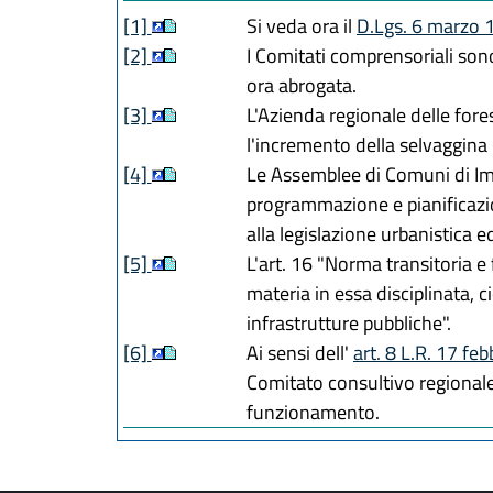
[1]
Si veda ora il
D.Lgs. 6 marzo 
[2]
I Comitati comprensoriali sono
ora abrogata.
[3]
L'Azienda regionale delle fore
l'incremento della selvaggina 
[4]
Le Assemblee di Comuni di Im
programmazione e pianificazion
alla legislazione urbanistica ed 
[5]
L'art. 16 "Norma transitoria e 
materia in essa disciplinata, 
infrastrutture pubbliche".
[6]
Ai sensi dell'
art. 8 L.R. 17 fe
Comitato consultivo regionale
funzionamento.