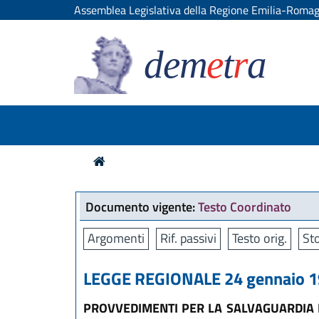
Assemblea Legislativa della Regione Emilia-Roma
dem
e
t
r
a
Documento vigente:
Testo Coordinato
Argomenti
Rif. passivi
Testo orig.
Sto
LEGGE REGIONALE 24 gennaio 19
PROVVEDIMENTI PER LA SALVAGUARDIA 