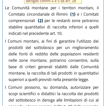
abrogati commi 4 e 5 da art. 28
L.R. 2 settembre 1991 n. 24
)
Le Comunità montane per i territori montani, il
Comitato circondariale di Rimini
(1)
e i Comitati
comprensoriali
(2)
per le restanti zone potranno
stabilire quantitativi di raccolta inferiori a quelli
indicati nel precedente art. 10.
I Comuni montani, ai fini di garantire l'utilizzo dei
prodotti del sottobosco per un miglioramento
delle fonti di reddito delle popolazioni residenti
nelle zone montane, potranno consentire, sulla
base di criteri generali stabiliti dalle Comunità
montane, la raccolta di tali prodotti in quantitativi
superiori a quelli previsti nella presente legge.
I Comuni possono, su domanda, autorizzare per
scopi scientifici o didattici la raccolta dei prodotti
del sottobosco in deroga alle limitazioni di cui al