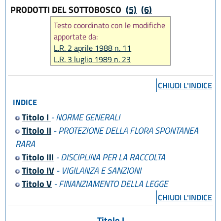
PRODOTTI DEL SOTTOBOSCO
(5)
(6)
Testo coordinato con le modifiche
apportate da:
L.R. 2 aprile 1988 n. 11
L.R. 3 luglio 1989 n. 23
L.R. 2 aprile 1996 n. 6
L.R. 21 aprile 1999 n. 3
CHIUDI L'INDICE
L.R. 13 novembre 2001 n. 38
INDICE
L.R. 1 agosto 2002 n. 18
L.R. 26 luglio 2003 n. 15
Titolo I
- NORME GENERALI
L.R. 17 febbraio 2005 n. 6
Titolo II
- PROTEZIONE DELLA FLORA SPONTANEA
L.R. 23 dicembre 2011 n. 24
RARA
L.R. 28 dicembre 2023, n. 20
Titolo III
- DISCIPLINA PER LA RACCOLTA
Titolo IV
- VIGILANZA E SANZIONI
Titolo V
- FINANZIAMENTO DELLA LEGGE
CHIUDI L'INDICE
Titolo I