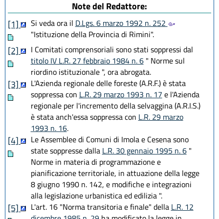
Note del Redattore:
Si veda ora il
D.Lgs. 6 marzo 1992 n. 252
[1]
"Istituzione della Provincia di Rimini".
I Comitati comprensoriali sono stati soppressi dal
[2]
titolo IV L.R. 27 febbraio 1984 n. 6
" Norme sul
riordino istituzionale ", ora abrogata.
L'Azienda regionale delle foreste (A.R.F.) è stata
[3]
soppressa con
L.R. 29 marzo 1993 n. 17
e l'Azienda
regionale per l'incremento della selvaggina (A.R.I.S.)
è stata anch'essa soppressa con
L.R. 29 marzo
1993 n. 16
.
Le Assemblee di Comuni di Imola e Cesena sono
[4]
state soppresse dalla
L.R. 30 gennaio 1995 n. 6
"
Norme in materia di programmazione e
pianificazione territoriale, in attuazione della legge
8 giugno 1990 n. 142, e modifiche e integrazioni
alla legislazione urbanistica ed edilizia ".
L'art. 16 "Norma transitoria e finale" della
L.R. 12
[5]
dicembre 1985 n. 29
ha modificato la legge in