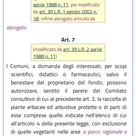
aprile 1988 n. 11
; poi modificato
da
art. 30 L.R. 1 agosto 2002 n.
18
; infine abrogato articolo da
art. 15 L.R. 28 dicembre 2023, n.
abrogato
20
)
Art. 7
(modificato da
art. 39 L.R. 2 aprile
1988 n. 11
)
I Comuni, a domanda degli interessati, per scopi
scientifici, didattici o farmaceutici, salvo il
benestare del proprietario del fondo, possono
autorizzare, sentito il parere del Comitato
consultivo di cui al precedente art. 2, la raccolta di
piante erbacee ed arbustive protette o di parti di
esse comprese quelle indicate nell'elenco di cui
all'articolo 4 della presente legge, con esclusione
di quelle vegetanti nelle aree
a parco regionale e