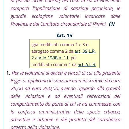
di polizia locale nonché, nel caso in cui la violazione
comporti l'applicazione di sanzioni pecuniarie, le
guardie ecologiche volontarie incaricate dalle
Province e dal Comitato circondariale di Rimini.
(1)
Art. 15
(già modificati comma 1 e 3 e
abrogato comma 2 da
art. 39 L.R.
2 aprile 1988 n. 11
, poi
modificato comma 1 da
art. 4 L.R.
13 novembre 2001 n. 38
; in
1.
Per le violazioni ai divieti e vincoli di cui alla presente
seguito sostituito comma 1 da
legge, si applicano le sanzioni amministrative da euro
art. 62 L.R. 17 febbraio 2005 n. 6
)
25,00 ad euro 250,00, avendo riguardo alla gravità
delle violazioni e ad eventuali reiterazioni del
comportamento da parte di chi le ha commesse, con
la confisca amministrativa delle specie erbacee,
arbustive e arboree e dei prodotti del sottobosco
oggetto della violazione.