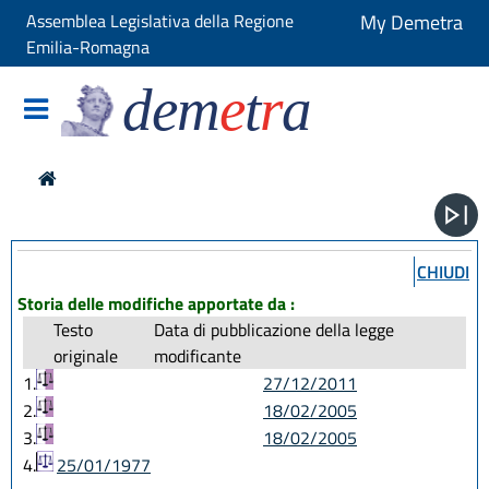
Assemblea Legislativa della Regione
My Demetra
Emilia-Romagna
dem
e
t
r
a
CHIUDI
Storia delle modifiche apportate da :
Testo
Data di pubblicazione della legge
originale
modificante
1.
27/12/2011
2.
18/02/2005
3.
18/02/2005
4.
25/01/1977