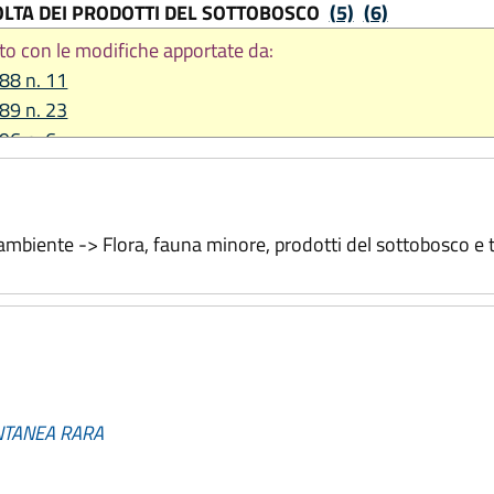
OLTA DEI PRODOTTI DEL SOTTOBOSCO
(5)
(6)
to con le modifiche apportate da:
988 n. 11
989 n. 23
996 n. 6
1999 n. 3
bre 2001 n. 38
2002 n. 18
ambiente -> Flora, fauna minore, prodotti del sottobosco e t
2003 n. 15
io 2005 n. 6
re 2011 n. 24
re 2023, n. 20
NTANEA RARA