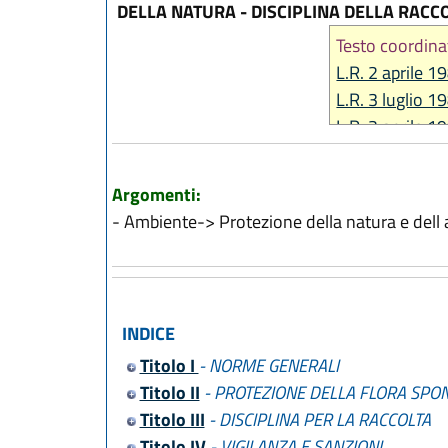
DELLA NATURA - DISCIPLINA DELLA RACC
Testo coordina
L.R. 2 aprile 1
L.R. 3 luglio 1
L.R. 2 aprile 1
L.R. 21 aprile 
L.R. 13 novem
Argomenti:
L.R. 1 agosto 
- Ambiente-> Protezione della natura e dell 
L.R. 26 luglio 
L.R. 17 febbra
L.R. 23 dicemb
L.R. 28 dicemb
INDICE
Titolo I
- NORME GENERALI
Titolo II
- PROTEZIONE DELLA FLORA SPO
Titolo III
- DISCIPLINA PER LA RACCOLTA
Titolo IV
- VIGILANZA E SANZIONI