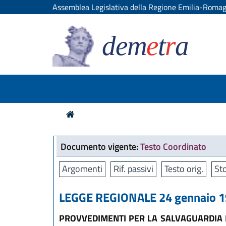
Assemblea Legislativa della Regione Emilia-Roma
dem
e
t
r
a
Documento vigente:
Testo Coordinato
Argomenti
Rif. passivi
Testo orig.
Sto
LEGGE REGIONALE 24 gennaio 19
PROVVEDIMENTI PER LA SALVAGUARDIA 