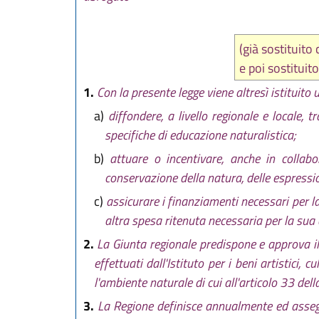
(già sostituit
e poi sostituit
1.
Con la presente legge viene altresì istituito 
a)
diffondere, a livello regionale e locale,
specifiche di educazione naturalistica;
b)
attuare o incentivare, anche in collabor
conservazione della natura, delle espression
c)
assicurare i finanziamenti necessari per la
altra spesa ritenuta necessaria per la sua
2.
La Giunta regionale predispone e approva il 
effettuati dall'Istituto per i beni artistici,
l'ambiente naturale di cui all'articolo 33 della
3.
La Regione definisce annualmente ed assegna a