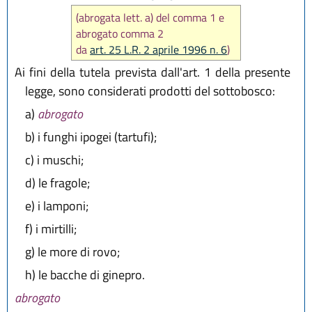
(abrogata lett. a) del comma 1 e
abrogato comma 2
da
art. 25 L.R. 2 aprile 1996 n. 6
)
Ai fini della tutela prevista dall'art. 1 della presente
legge, sono considerati prodotti del sottobosco:
a)
abrogato
b)
i funghi ipogei (tartufi);
c)
i muschi;
d)
le fragole;
e)
i lamponi;
f)
i mirtilli;
g)
le more di rovo;
h)
le bacche di ginepro.
abrogato