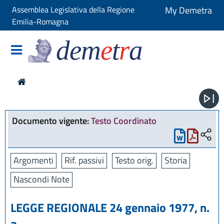
Assemblea Legislativa della Regione
My Demetra
Emilia-Romagna
dem
e
t
r
a
Documento vigente:
Testo Coordinato
Argomenti
Rif. passivi
Testo orig.
Storia
Nascondi Note
LEGGE REGIONALE 24 gennaio 1977, n.