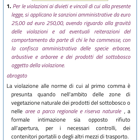
13 novembre 2001 n. 38
; in
1.
Per le violazioni ai divieti e vincoli di cui alla presente
seguito sostituito comma 1 da
legge, si applicano le sanzioni amministrative da euro
art. 62 L.R. 17 febbraio 2005 n. 6
)
25,00 ad euro 250,00, avendo riguardo alla gravità
delle violazioni e ad eventuali reiterazioni del
comportamento da parte di chi le ha commesse, con
la confisca amministrativa delle specie erbacee,
arbustive e arboree e dei prodotti del sottobosco
oggetto della violazione.
abrogato
La violazione alle norme di cui al primo comma è
presunta quando nell'ambito delle zone di
vegetazione naturale dei prodotti del sottobosco o
nelle
aree a parco regionale e riserva naturale
, a
formale intimazione sia opposto rifiuto
all'apertura, per i necessari controlli, dei
contenitori portatili o degli altri mezzi di trasporto.