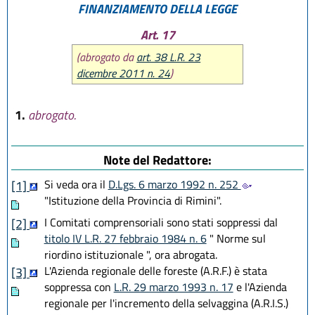
FINANZIAMENTO DELLA LEGGE
Art. 17
(abrogato da
art. 38 L.R. 23
dicembre 2011 n. 24
)
1.
abrogato.
Note del Redattore:
Si veda ora il
D.Lgs. 6 marzo 1992 n. 252
[1]
"Istituzione della Provincia di Rimini".
I Comitati comprensoriali sono stati soppressi dal
[2]
titolo IV L.R. 27 febbraio 1984 n. 6
" Norme sul
riordino istituzionale ", ora abrogata.
L'Azienda regionale delle foreste (A.R.F.) è stata
[3]
soppressa con
L.R. 29 marzo 1993 n. 17
e l'Azienda
regionale per l'incremento della selvaggina (A.R.I.S.)