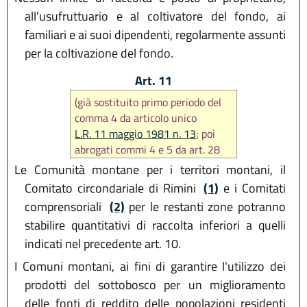
all'usufruttuario e al coltivatore del fondo, ai
familiari e ai suoi dipendenti, regolarmente assunti
per la coltivazione del fondo.
Art. 11
(già sostituito primo periodo del
comma 4 da articolo unico
L.R. 11 maggio 1981 n. 13
; poi
abrogati commi 4 e 5 da art. 28
L.R. 2 settembre 1991 n. 24
)
Le Comunità montane per i territori montani, il
Comitato circondariale di Rimini
(1)
e i Comitati
comprensoriali
(2)
per le restanti zone potranno
stabilire quantitativi di raccolta inferiori a quelli
indicati nel precedente art. 10.
I Comuni montani, ai fini di garantire l'utilizzo dei
prodotti del sottobosco per un miglioramento
delle fonti di reddito delle popolazioni residenti