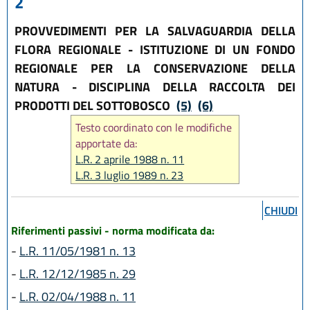
2
PROVVEDIMENTI PER LA SALVAGUARDIA DELLA
FLORA REGIONALE - ISTITUZIONE DI UN FONDO
REGIONALE PER LA CONSERVAZIONE DELLA
NATURA - DISCIPLINA DELLA RACCOLTA DEI
PRODOTTI DEL SOTTOBOSCO
(5)
(6)
Testo coordinato con le modifiche
apportate da:
L.R. 2 aprile 1988 n. 11
L.R. 3 luglio 1989 n. 23
L.R. 2 aprile 1996 n. 6
L.R. 21 aprile 1999 n. 3
CHIUDI
L.R. 13 novembre 2001 n. 38
Riferimenti passivi - norma modificata da:
L.R. 1 agosto 2002 n. 18
-
L.R. 11/05/1981 n. 13
L.R. 26 luglio 2003 n. 15
L.R. 17 febbraio 2005 n. 6
-
L.R. 12/12/1985 n. 29
L.R. 23 dicembre 2011 n. 24
-
L.R. 02/04/1988 n. 11
L.R. 28 dicembre 2023, n. 20