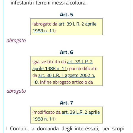
infestanti i terreni messi a coltura.
Art. 5
(abrogato da
art. 39 L.R. 2 aprile
1988 n. 11
)
abrogato
Art. 6
(già sostituito da
art. 39 L.R. 2
aprile 1988 n. 11
; poi modificato
da
art. 30 L.R. 1 agosto 2002 n.
18
; infine abrogato articolo da
art. 15 L.R. 28 dicembre 2023, n.
abrogato
20
)
Art. 7
(modificato da
art. 39 L.R. 2 aprile
1988 n. 11
)
I Comuni, a domanda degli interessati, per scopi