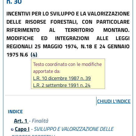
n. 30
INCENTIVI PER LO SVILUPPO E LA VALORIZZAZIONE
DELLE RISORSE FORESTALI, CON PARTICOLARE
RIFERIMENTO AL TERRITORIO MONTANO.
MODIFICHE ED INTEGRAZIONI ALLE LEGGI
REGIONALI 25 MAGGIO 1974, N.18 E 24 GENNAIO
1975 N.6
(4)
Testo coordinato con le modifiche
apportate da:
L.R. 10 dicembre 1987 n. 39
L.R. 2 settembre 1991 n. 24
L.R. 19 luglio 1997 n. 22
L.R. 21 aprile 1999 n. 3
CHIUDI L'INDICE
L.R. 13 novembre 2001 n. 38
INDICE
L.R. 20 gennaio 2004 n. 2
L.R. 18 luglio 2014 n. 17
Art. 1
- Finalità
L.R. 18 luglio 2017, n. 16
Capo I
- SVILUPPO E VALORIZZAZIONE DELLE
L.R. 25 luglio 2025, n. 9