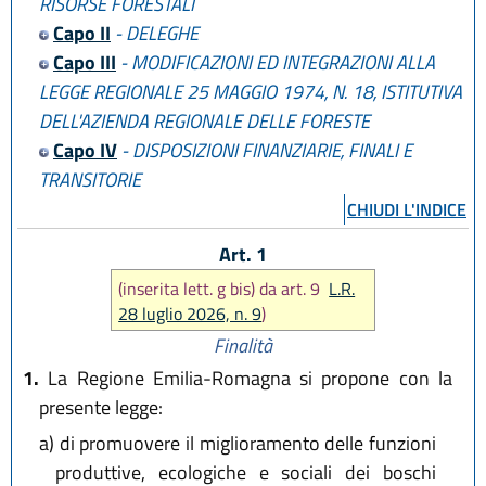
RISORSE FORESTALI
L.R. 28 luglio 2026, n. 9
Capo II
- DELEGHE
Capo III
- MODIFICAZIONI ED INTEGRAZIONI ALLA
LEGGE REGIONALE 25 MAGGIO 1974, N. 18, ISTITUTIVA
DELL'AZIENDA REGIONALE DELLE FORESTE
Capo IV
- DISPOSIZIONI FINANZIARIE, FINALI E
TRANSITORIE
CHIUDI L'INDICE
Art. 1
(inserita lett. g bis) da art. 9
L.R.
28 luglio 2026, n. 9
)
Finalità
1.
La Regione Emilia-Romagna si propone con la
presente legge:
a)
di promuovere il miglioramento delle funzioni
produttive, ecologiche e sociali dei boschi