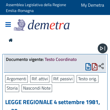
Assemblea Legislativa della Regione
My Demetra
Emilia-Romagna
dem
e
t
r
a
Documento vigente:
Testo Coordinato
Argomenti
Rif. attivi
Rif. passivi
Testo orig.
Storia
Nascondi Note
LEGGE REGIONALE 4 settembre 1981,