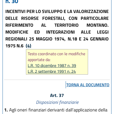
n. 30
INCENTIVI PER LO SVILUPPO E LA VALORIZZAZIONE
DELLE RISORSE FORESTALI, CON PARTICOLARE
RIFERIMENTO AL TERRITORIO MONTANO.
MODIFICHE ED INTEGRAZIONI ALLE LEGGI
REGIONALI 25 MAGGIO 1974, N.18 E 24 GENNAIO
1975 N.6
(4)
Testo coordinato con le modifiche
apportate da:
L.R. 10 dicembre 1987 n. 39
L.R. 2 settembre 1991 n. 24
L.R. 19 luglio 1997 n. 22
L.R. 21 aprile 1999 n. 3
TORNA AL DOCUMENTO
L.R. 13 novembre 2001 n. 38
L.R. 20 gennaio 2004 n. 2
Art. 37
L.R. 18 luglio 2014 n. 17
Disposizioni finanziarie
L.R. 18 luglio 2017, n. 16
1.
Agli oneri finanziari derivanti dall'applicazione della
L.R. 25 luglio 2025, n. 9