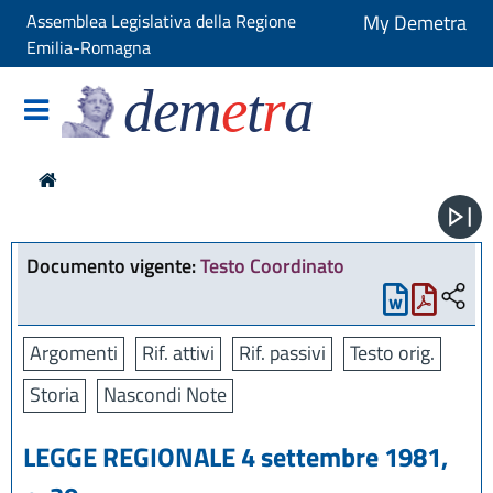
Assemblea Legislativa della Regione
My Demetra
Emilia-Romagna
dem
e
t
r
a
Documento vigente:
Testo Coordinato
Argomenti
Rif. attivi
Rif. passivi
Testo orig.
Storia
Nascondi Note
LEGGE REGIONALE 4 settembre 1981,