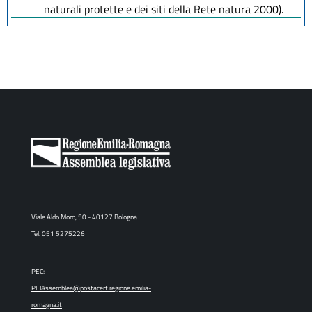
naturali protette e dei siti della Rete natura 2000).
Viale Aldo Moro, 50 - 40127 Bologna
Tel. 051 5275226
PEC:
PEIAssemblea@postacert.regione.emilia-
romagna.it