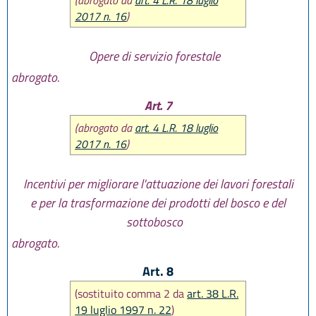
(abrogato da
art. 4 L.R. 18 luglio
2017 n. 16
)
Opere di servizio forestale
abrogato.
Art. 7
(abrogato da
art. 4 L.R. 18 luglio
2017 n. 16
)
Incentivi per migliorare l'attuazione dei lavori forestali
e per la trasformazione dei prodotti del bosco e del
sottobosco
abrogato.
Art. 8
(sostituito comma 2 da
art. 38 L.R.
19 luglio 1997 n. 22
)