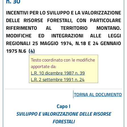
n. 30
INCENTIVI PER LO SVILUPPO E LA VALORIZZAZIONE
DELLE RISORSE FORESTALI, CON PARTICOLARE
RIFERIMENTO AL TERRITORIO MONTANO.
MODIFICHE ED INTEGRAZIONI ALLE LEGGI
REGIONALI 25 MAGGIO 1974, N.18 E 24 GENNAIO
1975 N.6
(4)
Testo coordinato con le modifiche
apportate da:
L.R. 10 dicembre 1987 n. 39
L.R. 2 settembre 1991 n. 24
L.R. 19 luglio 1997 n. 22
L.R. 21 aprile 1999 n. 3
TORNA AL DOCUMENTO
L.R. 13 novembre 2001 n. 38
L.R. 20 gennaio 2004 n. 2
Capo I
L.R. 18 luglio 2014 n. 17
SVILUPPO E VALORIZZAZIONE DELLE RISORSE
L.R. 18 luglio 2017, n. 16
FORESTALI
L.R. 25 luglio 2025, n. 9