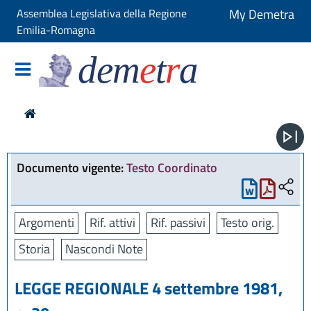
Assemblea Legislativa della Regione
My Demetra
Emilia-Romagna
dem
e
t
r
a
Documento vigente:
Testo Coordinato
Argomenti
Rif. attivi
Rif. passivi
Testo orig.
Storia
Nascondi Note
LEGGE REGIONALE 4 settembre 1981,