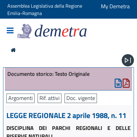
Assemblea Legislativa della Regione
My Demetra
Emilia-Romagna
dem
e
t
r
a
Documento storico: Testo Originale
Argomenti
Rif. attivi
Doc. vigente
LEGGE REGIONALE 2 aprile 1988, n. 11
DISCIPLINA DEI PARCHI REGIONALI E DELLE
RISERVE NATURALI