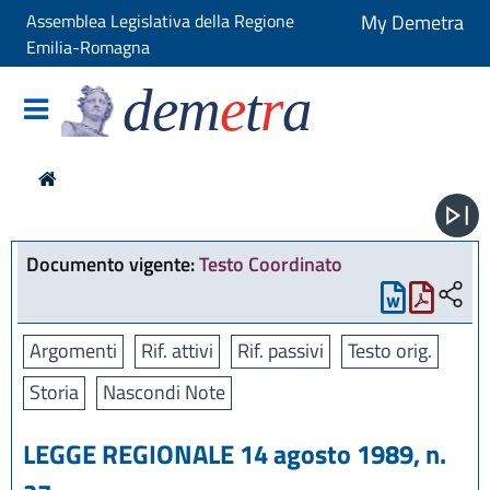
Assemblea Legislativa della Regione
My Demetra
Emilia-Romagna
dem
e
t
r
a
Documento vigente:
Testo Coordinato
Argomenti
Rif. attivi
Rif. passivi
Testo orig.
Storia
Nascondi Note
LEGGE REGIONALE 14 agosto 1989, n.