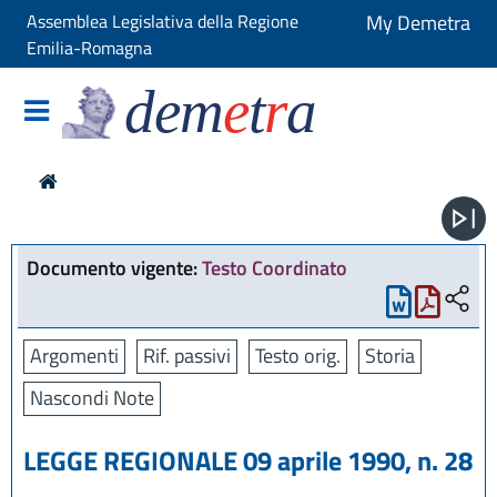
Assemblea Legislativa della Regione
My Demetra
Emilia-Romagna
dem
e
t
r
a
Documento vigente:
Testo Coordinato
Argomenti
Rif. passivi
Testo orig.
Storia
Nascondi Note
LEGGE REGIONALE 09 aprile 1990, n. 28