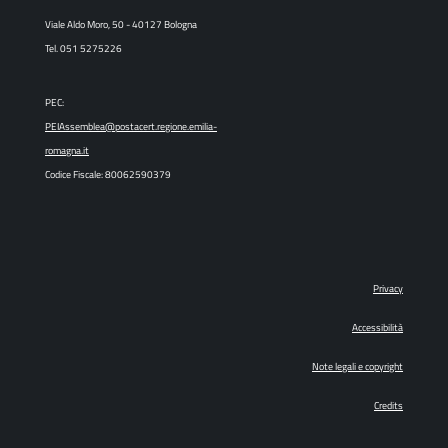
Viale Aldo Moro, 50 - 40127 Bologna
Tel. 051 5275226
PEC:
PEIAssemblea@postacert.regione.emilia-
romagna.it
Codice Fiscale: 80062590379
Privacy
Accessibilità
Note legali e copyright
Credits