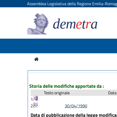
Assemblea Legislativa della Regione Emilia-Roma
dem
e
t
r
a
Storia delle modifiche apportate da :
Testo originale
Data 
1.
2.
30/04/1990
Data di pubblicazione della legge modific