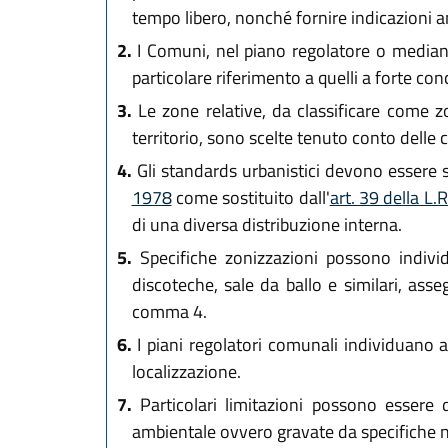
tempo libero, nonché fornire indicazioni an
2.
I Comuni, nel piano regolatore o mediante
particolare riferimento a quelli a forte co
3.
Le zone relative, da classificare come 
territorio, sono scelte tenuto conto delle ca
4.
Gli standards urbanistici devono essere sta
1978
come sostituito dall'
art. 39 della L
di una diversa distribuzione interna.
5.
Specifiche zonizzazioni possono individu
discoteche, sale da ballo e similari, asse
comma 4.
6.
I piani regolatori comunali individuano al
localizzazione.
7.
Particolari limitazioni possono essere d
ambientale ovvero gravate da specifiche n