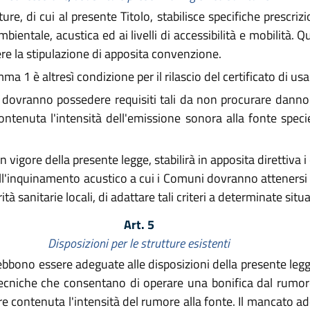
ure, di cui al presente Titolo, stabilisce specifiche prescrizi
 ambientale, acustica ed ai livelli di accessibilità e mobilità.
ere la stipulazione di apposita convenzione.
ma 1 è altresì condizione per il rilascio del certificato di usab
t. 2 dovranno possedere requisiti tali da non procurare dann
contenuta l'intensità dell'emissione sonora alla fonte spec
vigore della presente legge, stabilirà in apposita direttiva i 
a dall'inquinamento acustico a cui i Comuni dovranno attenersi
tà sanitarie locali, di adattare tali criteri a determinate situ
Art. 5
Disposizioni per le strutture esistenti
i debbono essere adeguate alle disposizioni della presente leg
ecniche che consentano di operare una bonifica dal rumore 
ere contenuta l'intensità del rumore alla fonte. Il mancato 