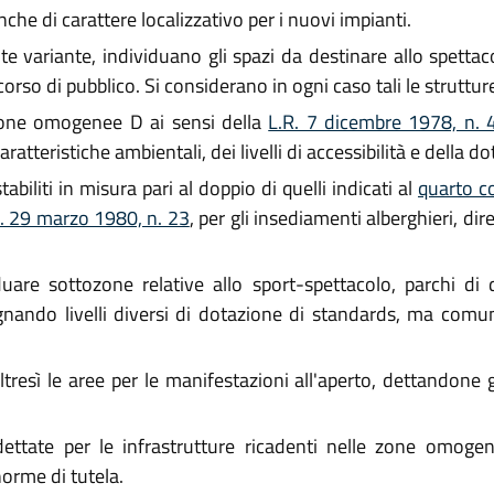
che di carattere localizzativo per i nuovi impianti.
 variante, individuano gli spazi da destinare allo spettaco
ncorso di pubblico. Si considerano in ogni caso tali le struttu
zone omogenee D ai sensi della
L.R. 7 dicembre 1978, n. 
ratteristiche ambientali, dei livelli di accessibilità e della do
biliti in misura pari al doppio di quelli indicati al
quarto co
.R. 29 marzo 1980, n. 23
, per gli insediamenti alberghieri, dir
are sottozone relative allo sport-spettacolo, parchi di di
gnando livelli diversi di dotazione di standards, ma comunq
tresì le aree per le manifestazioni all'aperto, dettandone 
ettate per le infrastrutture ricadenti nelle zone omogene
orme di tutela.