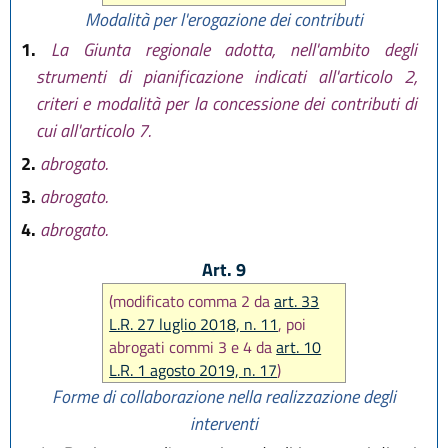
Modalità per l'erogazione dei contributi
1.
La Giunta regionale adotta, nell'ambito degli
strumenti di pianificazione indicati all'articolo 2,
criteri e modalità per la concessione dei contributi di
cui all'articolo 7.
2.
abrogato.
3.
abrogato.
4.
abrogato.
Art. 9
(modificato comma 2 da
art. 33
L.R. 27 luglio 2018, n. 11
, poi
abrogati commi 3 e 4 da
art. 10
L.R. 1 agosto 2019, n. 17
)
Forme di collaborazione nella realizzazione degli
interventi