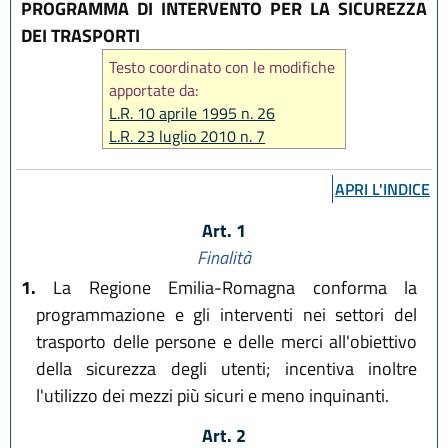
PROGRAMMA DI INTERVENTO PER LA SICUREZZA
DEI TRASPORTI
Testo coordinato con le modifiche
apportate da:
L.R. 10 aprile 1995 n. 26
L.R. 23 luglio 2010 n. 7
L.R. 30 luglio 2015, n. 13
L.R. 23 dicembre 2016, n. 25
APRI L'INDICE
L.R. 1 agosto 2017, n. 18
L.R. 27 luglio 2018, n. 11
Art. 1
L.R. 27 dicembre 2018, n. 24
Finalità
L.R. 1 agosto 2019, n. 17
1.
La Regione Emilia-Romagna conforma la
programmazione e gli interventi nei settori del
trasporto delle persone e delle merci all'obiettivo
della sicurezza degli utenti; incentiva inoltre
l'utilizzo dei mezzi più sicuri e meno inquinanti.
Art. 2