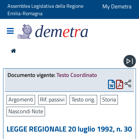
Assemblea Legislativa della Regione
My Demetra
Emilia-Romagna
dem
e
t
r
a
Documento vigente:
Testo Coordinato
Argomenti
Rif. passivi
Testo orig.
Storia
Nascondi Note
LEGGE REGIONALE 20 luglio 1992, n. 30