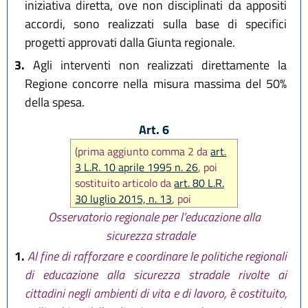
iniziativa diretta, ove non disciplinati da appositi
accordi, sono realizzati sulla base di specifici
progetti approvati dalla Giunta regionale.
3.
Agli interventi non realizzati direttamente la
Regione concorre nella misura massima del 50%
della spesa.
Art. 6
(prima aggiunto comma 2 da
art.
3 L.R. 10 aprile 1995 n. 26
, poi
sostituito articolo da
art. 80 L.R.
30 luglio 2015, n. 13
, poi
sostituito comma 4 e aggiunto
Osservatorio regionale per l’educazione alla
comma 4 bis. da
art. 15 L.R. 23
sicurezza stradale
dicembre 2016, n. 25
, infine
1.
Al fine di rafforzare e coordinare le politiche regionali
sostituiti commi 4 e 7 e aggiunto
di educazione alla sicurezza stradale rivolte ai
comma 7 bis da
art. 2 L.R. 1
cittadini negli ambienti di vita e di lavoro, è costituito,
agosto 2017, n. 18
)