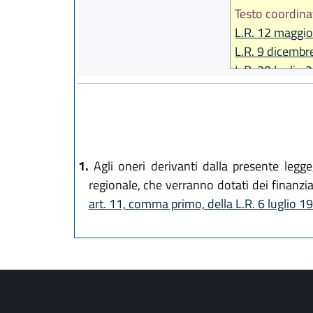
Testo coordina
L.R. 12 maggio
L.R. 9 dicembr
L.R. 30 luglio 
L.R. 29 dicemb
L.R. 27 luglio 
L.R. 31 luglio 
L.R. 13 aprile 
1.
Agli oneri derivanti dalla presente legge,
regionale, che verranno dotati dei finanzi
art. 11, comma primo, della L.R. 6 luglio 19