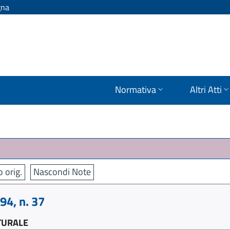
gna
Normativa
Altri Atti
o orig.
Nascondi Note
4, n. 37
TURALE