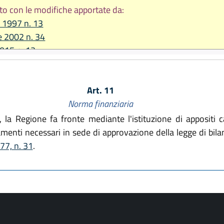
to con le modifiche apportate da:
 1997 n. 13
e 2002 n. 34
2015 n. 13
re 2015, n. 22
2018, n. 11
Art. 11
2020, n. 3
Norma finanziaria
2023, n. 3
 la Regione fa fronte mediante l'istituzione di appositi ca
amenti necessari in sede di approvazione della legge di bil
77, n. 31
.