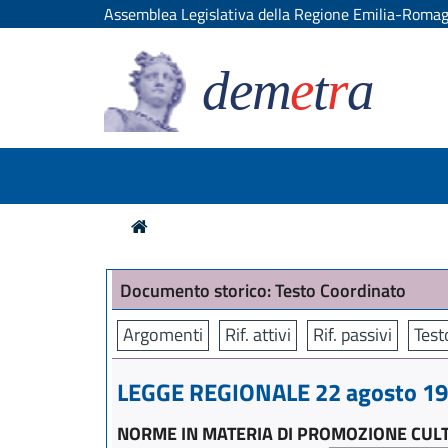
Assemblea Legislativa della Regione Emilia-Roma
dem
e
t
r
a
Documento storico: Testo Coordinato
Argomenti
Rif. attivi
Rif. passivi
Test
LEGGE REGIONALE 22 agosto 199
NORME IN MATERIA DI PROMOZIONE CUL