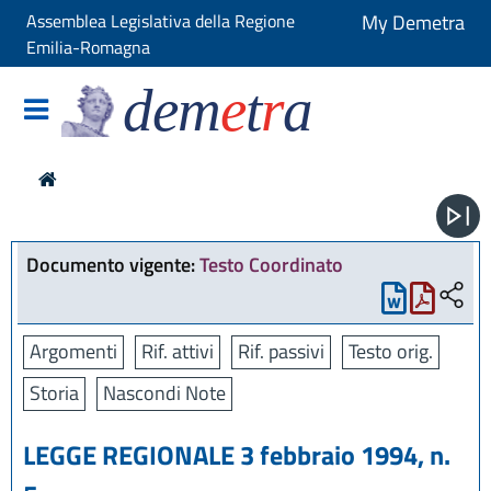
Assemblea Legislativa della Regione
My Demetra
Emilia-Romagna
dem
e
t
r
a
Documento vigente:
Testo Coordinato
Argomenti
Rif. attivi
Rif. passivi
Testo orig.
Storia
Nascondi Note
LEGGE REGIONALE 3 febbraio 1994, n.