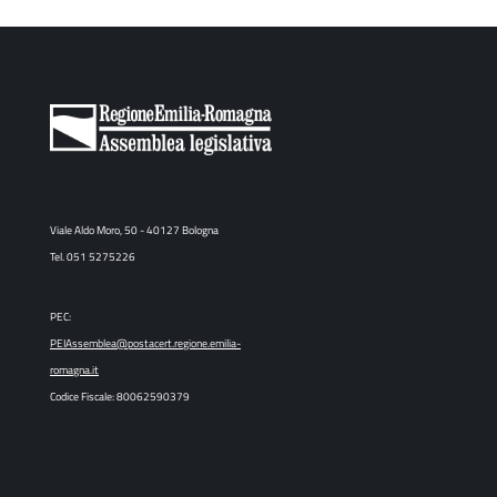
Viale Aldo Moro, 50 - 40127 Bologna
Tel. 051 5275226
PEC:
PEIAssemblea@postacert.regione.emilia-
romagna.it
Codice Fiscale: 80062590379