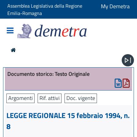
Assemblea Legislativa della Regione
My Demetra
Emilia-Romagna
dem
e
t
r
a
Documento storico: Testo Originale
Argomenti
Rif. attivi
Doc. vigente
LEGGE REGIONALE 15 febbraio 1994, n.
8