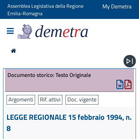
Assemblea Legislativa della Regione
My Demetra
Emilia-Romagna
dem
e
t
r
a
Documento storico: Testo Originale
Argomenti
Rif. attivi
Doc. vigente
LEGGE REGIONALE 15 febbraio 1994, n.
8