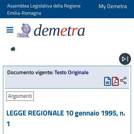
Assemblea Legislativa della Regione
My Demetra
Emilia-Romagna
dem
e
t
r
a
Documento vigente:
Testo Originale
Argomenti
LEGGE REGIONALE 10 gennaio 1995, n.
1