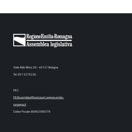
Viale Aldo Moro, 50 - 40127 Bologna
Tel. 051 5275226
PEC:
PEIAssemblea@postacert.regione.emilia-
romagna.it
Codice Fiscale: 80062590379