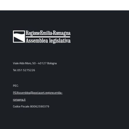
Viale Aldo Moro, 50 - 40127 Bologna
Tel. 051 5275226
PEC:
PEIAssemblea@postacert.regione.emilia-
romagna.it
Codice Fiscale: 80062590379