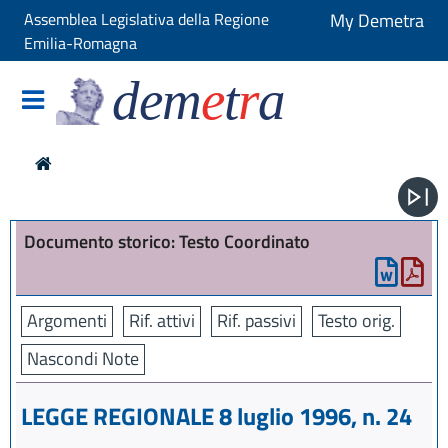
Assemblea Legislativa della Regione
My Demetra
Emilia-Romagna
dem
e
t
r
a
Documento storico: Testo Coordinato
Argomenti
Rif. attivi
Rif. passivi
Testo orig.
Nascondi Note
LEGGE REGIONALE 8 luglio 1996, n. 24