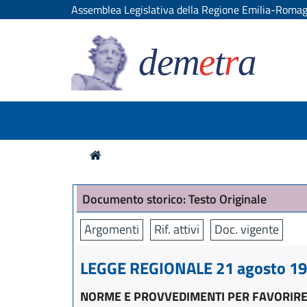
Assemblea Legislativa della Regione Emilia-Roma
dem
e
t
r
a
Documento storico: Testo Originale
Argomenti
Rif. attivi
Doc. vigente
LEGGE REGIONALE 21 agosto 199
NORME E PROVVEDIMENTI PER FAVORIRE L