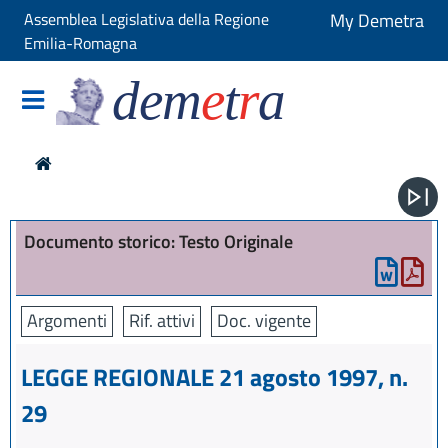
Assemblea Legislativa della Regione
My Demetra
Emilia-Romagna
dem
e
t
r
a
Documento storico: Testo Originale
Argomenti
Rif. attivi
Doc. vigente
LEGGE REGIONALE 21 agosto 1997, n.
29