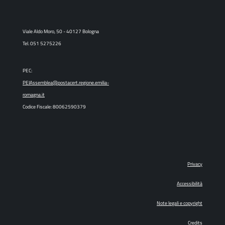
Viale Aldo Moro, 50 - 40127 Bologna
Tel. 051 5275226
PEC:
PEIAssemblea@postacert.regione.emilia-
romagna.it
Codice Fiscale: 80062590379
Privacy
Accessibilità
Note legali e copyright
Credits